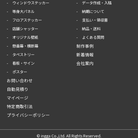
ウィンドウステッカー
データ作成・入稿
等身大パネル
納期について
フロアステッカー
支払い・領収書
店舗シャッター
納品・送料
オリジナル壁紙
よくある質問
制作事例
懸垂幕・横断幕
新着情報
タペストリー
会社案内
看板・サイン
ポスター
お問い合わせ
自動見積り
マイページ
特定商取引法
プライバシーポリシー
©︎ ingga Co.,Ltd. All Rights Reserved.