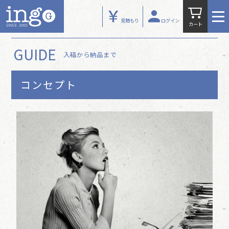
PRODUCTS
見積もり
ログイン
カート
GUIDE
GUIDE
入稿から納品まで
WORKS
NEWS
コンセプト
ABOUT US
お問い合わせ
自動見積り
マイページ
特定商取引法
プライバシーポリシー