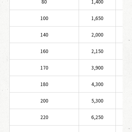
80
1,400
1
100
1,650
1
140
2,000
2
160
2,150
2
170
3,900
3
180
4,300
3
200
5,300
4
220
6,250
5