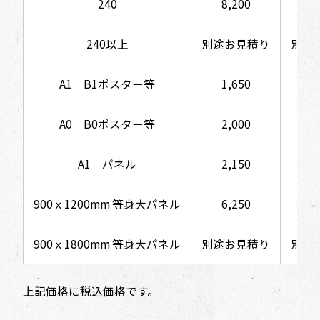
240
8,200
6
240以上
別途お見積り
別途
A1 B1ポスター等
1,650
1
A0 B0ポスター等
2,000
2
A1 パネル
2,150
2
900ｘ1200mm 等身大パネル
6,250
5
900ｘ1800mm 等身大パネル
別途お見積り
別途
上記価格に税込価格です。