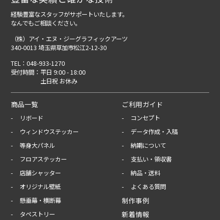
経験豊富なスタッフがサポートいたします。
なんでもご相談ください。
（株）アイ・エヌ・ジーグラフィックアーツ
340-0013 埼玉県草加市松江2-12-30
TEL：
048-933-1270
受付時間：
平日 9:00 - 18:00
土日祝 お休み
商品一覧
ご利用ガイド
リボード
コンセプト
ウィンドウステッカー
データ作成・入稿
等身大パネル
納期について
フロアステッカー
支払い・領収書
店舗シャッター
納品・送料
オリジナル壁紙
よくある質問
制作事例
懸垂幕・横断幕
新着情報
タペストリー